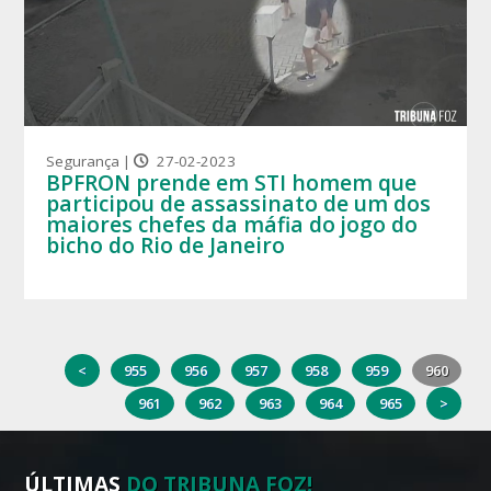
Segurança |
27-02-2023
BPFRON prende em STI homem que
participou de assassinato de um dos
maiores chefes da máfia do jogo do
bicho do Rio de Janeiro
<
955
956
957
958
959
960
961
962
963
964
965
>
ÚLTIMAS
DO TRIBUNA FOZ!