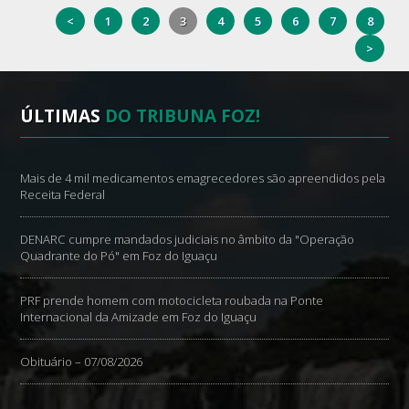
<
1
2
3
4
5
6
7
8
>
ÚLTIMAS
DO TRIBUNA FOZ!
Mais de 4 mil medicamentos emagrecedores são apreendidos pela
Receita Federal
DENARC cumpre mandados judiciais no âmbito da "Operação
Quadrante do Pó" em Foz do Iguaçu
PRF prende homem com motocicleta roubada na Ponte
Internacional da Amizade em Foz do Iguaçu
Obituário – 07/08/2026