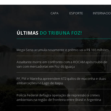
CAPA
ESPORTE
INTERNACI
ÚLTIMAS
DO TRIBUNA FOZ!
Mega-Sena acumula novamente e prêmio vai a R$ 165 milhões
Assaltante morre em confronto com a ROCAM após roubo de
van com mercadorias em Foz do Iguaçu
PF, PM e Marinha apreendem 672 quilos de maconha e duas
embarcações no Lago de Itaipu
Policia Federal deflagra operação de repressão a crimes
ambientais na região de fronteira entre Brasil e Argentina