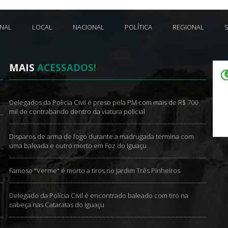
ONAL
LOCAL
NACIONAL
POLÍTICA
REGIONAL
MAIS
ACESSADOS!
Delegados da Policia Civil é preso pela PM com mais de R$ 700
mil de contrabando dentro da viatura policial
Disparos de arma de fogo durante a madrugada termina com
uma baleada e outro morto em Foz do Iguaçu
Famoso "Verme" é morto a tiros no Jardim Três Pinheiros
Delegado da Polícia Civil é encontrado baleado com tiro na
cabeça nas Cataratas do Iguaçu