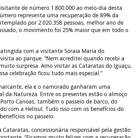
isitante de número 1.800.000 ao meio-dia desta
 número representa uma recuperação de 89% da
ontemplado por 2.020.358 pessoas, melhor ano de
 passado, o movimento foi 25% maior que em todo o
 atingida com a visitante Soraia Maria do
 visita ao parque. “Nem acreditei quando recebi a
 muito surpresa. Amo visitar as Cataratas do Iguaçu,
sa celebração ficou tudo mais especial.”
s marcante, ela e o namorado ganharam uma
l da Natureza. Entre os presentes estão o almoço
 Porto Canoas, também o passeio de barco, do
ndo com a Helisul. Tudo isso com os benefícios do
benefícios no passeio.
a Cataratas, concessionária responsável pela gestão
portante. “Ficamos muito felizes com a recuperação