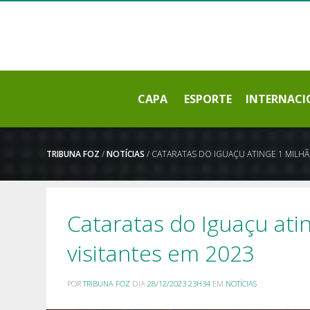
CAPA
ESPORTE
INTERNACI
TRIBUNA FOZ
/
NOTÍCIAS
/ CATARATAS DO IGUAÇU ATINGE 1 MILHÃO
Cataratas do Iguaçu ati
visitantes em 2023
POR
TRIBUNA FOZ
DIA
28/12/2023 23H34
EM
NOTÍCIAS