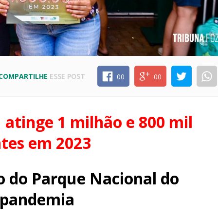
COMPARTILHE
ESSE POST
00
00
 atinge 1 milhão e 800 mil
ntes em 2023
ão do Parque Nacional do
s-pandemia