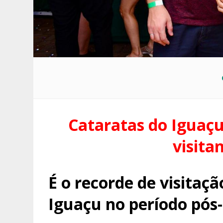
Cataratas do Iguaçu
visita
É o recorde de visitaç
Iguaçu no período pó