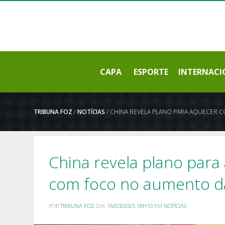
CAPA
ESPORTE
INTERNACI
TRIBUNA FOZ
/
NOTÍCIAS
/ CHINA REVELA PLANO PARA AQUECER 
China revela plano par
com foco no aumento da
POR
TRIBUNA FOZ
DIA
16/03/2025 18H10
EM
NOTÍCIAS