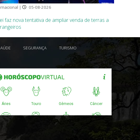
ernacional |
05-08-2026
ei faz nova tentativa de ampliar venda de terras a
trangeiros
SAÚDE
SEGURANÇA
TURISMO