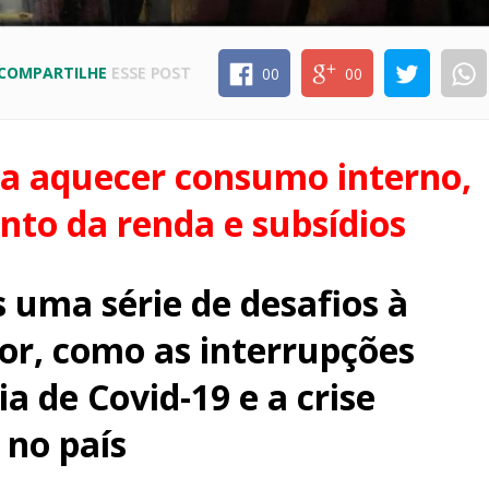
COMPARTILHE
ESSE POST
00
00
ra aquecer consumo interno,
to da renda e subsídios
 uma série de desafios à
r, como as interrupções
 de Covid-19 e a crise
 no país