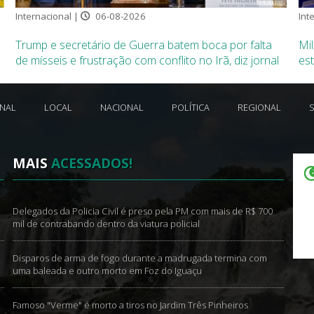
Internacional |
06-08-2026
Int
Trump e secretário de Guerra batem boca por falta
Mil
de mísseis e frustração com conflito no Irã, diz jornal
es
ONAL
LOCAL
NACIONAL
POLÍTICA
REGIONAL
MAIS
ACESSADOS!
m
Delegados da Policia Civil é preso pela PM com mais de R$ 700
mil de contrabando dentro da viatura policial
Disparos de arma de fogo durante a madrugada termina com
uma baleada e outro morto em Foz do Iguaçu
Famoso "Verme" é morto a tiros no Jardim Três Pinheiros