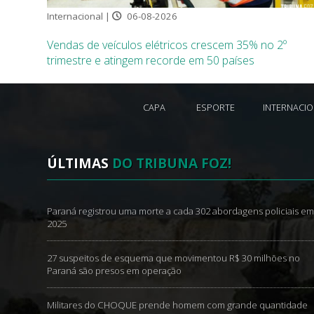
Internacional |
06-08-2026
Vendas de veículos elétricos crescem 35% no 2º
trimestre e atingem recorde em 50 países
CAPA
ESPORTE
INTERNACI
ÚLTIMAS
DO TRIBUNA FOZ!
Paraná registrou uma morte a cada 302 abordagens policiais e
2025
27 suspeitos de esquema que movimentou R$ 30 milhões no
Paraná são presos em operação
Militares do CHOQUE prende homem com grande quantidade