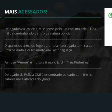
MAIS
ACESSADOS!
Delegados da Policia Civil é preso pela PM com mais de R$ 700
mil de contrabando dentro da viatura policial
e
Disparos de arma de fogo durante a madrugada termina com
uma baleada e outro morto em Foz do Iguaçu
Famoso "Verme" é morto a tiros no Jardim Três Pinheiros
Delegado da Polícia Civil é encontrado baleado com tiro na
cabeça nas Cataratas do Iguaçu