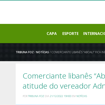
CAPA
ESPORTE
INTERNACI
TRIBUNA FOZ
/
NOTÍCIAS
/ COMERCIANTE LIBANÊS “ABOALI” FICA
Comerciante libanês “Abo
atitude do vereador Adn
POR
TRIBUNA FOZ
DIA
21/12/2022 19H00
EM
NOTÍCIAS