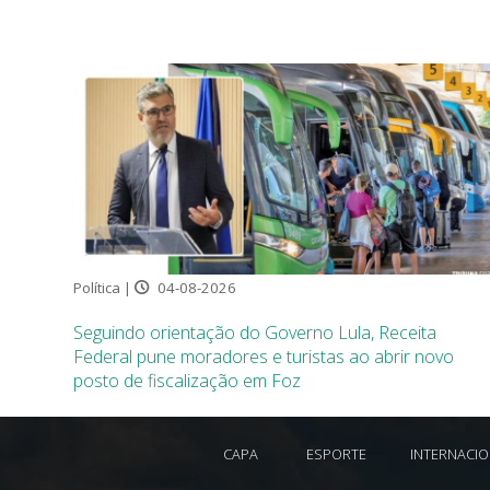
Política |
04-08-2026
Seguindo orientação do Governo Lula, Receita
Federal pune moradores e turistas ao abrir novo
posto de fiscalização em Foz
CAPA
ESPORTE
INTERNACI