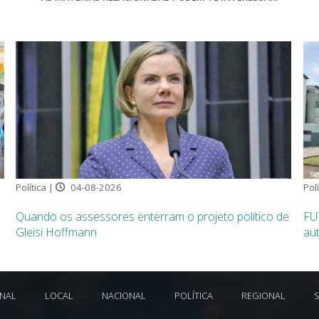
Política |
04-08-2026
Polí
Quando os assessores enterram o projeto político de
FU
Gleisi Hoffmann
aut
ONAL
LOCAL
NACIONAL
POLÍTICA
REGIONAL