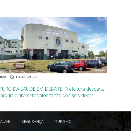
tica |
04-08-2026
TURO DA SAÚDE EM DEBATE: Prefeitura descarta
arquia e promete valorização dos servidores
SAÚDE
SEGURANÇA
TURISMO