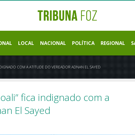
ONAL
LOCAL
NACIONAL
POLÍTICA
REGIONAL
S
 INDIGNADO COM A ATITUDE DO VEREADOR ADNAN EL SAYED
ali” fica indignado com a
an El Sayed