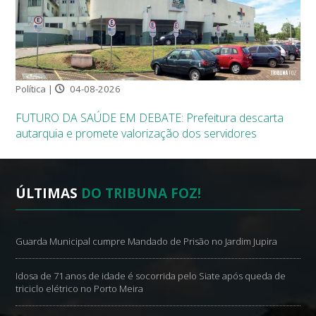
Política |
04-08-2026
FUTURO DA SAÚDE EM DEBATE: Prefeitura descarta
autarquia e promete valorização dos servidores
ÚLTIMAS
DO TRIBUNA FOZ!
Guarda Municipal cumpre Mandado de Prisão no Jardim Jupira
Idosa de 71 anos de idade é socorrida pelo Siate após queda de
triciclo elétrico no Porto Meira