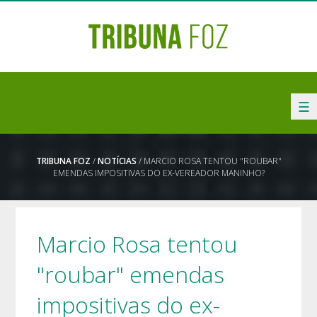
☰
TRIBUNA FOZ
/
NOTÍCIAS
/ MARCIO ROSA TENTOU "ROUBAR"
EMENDAS IMPOSITIVAS DO EX-VEREADOR MANINHO?
Marcio Rosa tentou
"roubar" emendas
impositivas do ex-