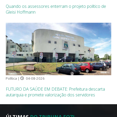
Quando os assessores enterram o projeto político de
Gleisi Hoffmann
Política |
04-08-2026
FUTURO DA SAÚDE EM DEBATE: Prefeitura descarta
autarquia e promete valorização dos servidores
ÚLTIMAS
DO TRIBUNA FOZ!