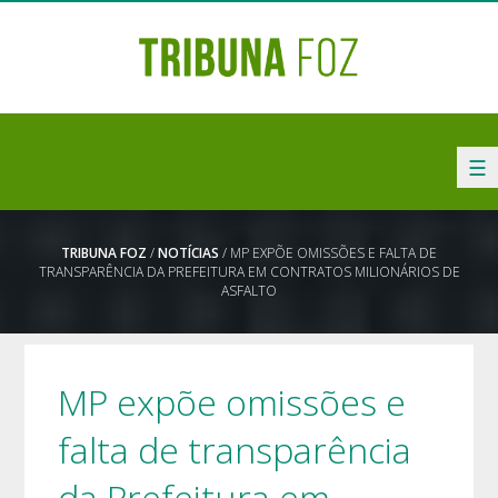
☰
TRIBUNA FOZ
/
NOTÍCIAS
/ MP EXPÕE OMISSÕES E FALTA DE
TRANSPARÊNCIA DA PREFEITURA EM CONTRATOS MILIONÁRIOS DE
ASFALTO
MP expõe omissões e
falta de transparência
da Prefeitura em