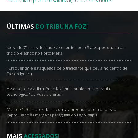
autarquia e promete valorização dos servidores
ÚLTIMAS
DO TRIBUNA FOZ!
Idosa de 71 anos de idade é socorrida pelo Siate após queda de
triciclo elétrico no Porto Meira
"Craquenta" é esfaqueada pelo traficante que devia no centro de
Foz do Iguaçu
Assessor de Vladimir Putin fala em "‘fortalecer soberania
tecnológica" de Rússia e Brasil
Mais de 1.700 quilos de maconha apreendidos em depósito
improvisado às margens paraguaia do Lago Itaipu
MAIS
ACESSADOS!