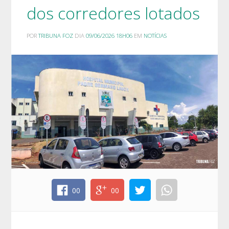
dos corredores lotados
POR
TRIBUNA FOZ
DIA
09/06/2026 18H06
EM
NOTÍCIAS
00
00