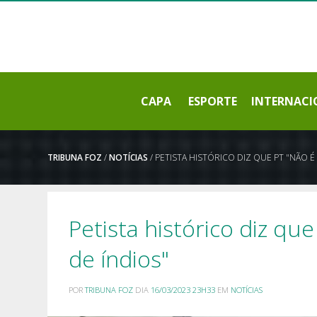
CAPA
ESPORTE
INTERNACI
TRIBUNA FOZ
/
NOTÍCIAS
/ PETISTA HISTÓRICO DIZ QUE PT "NÃO
Petista histórico diz q
de índios"
POR
TRIBUNA FOZ
DIA
16/03/2023 23H33
EM
NOTÍCIAS