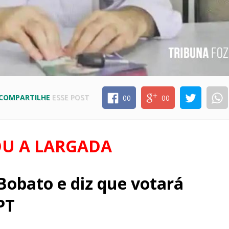
COMPARTILHE
ESSE POST
00
00
U A LARGADA
 Bobato e diz que votará
PT